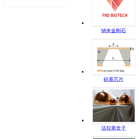
纳米金刚石
硅基芯片
法拉第盒子